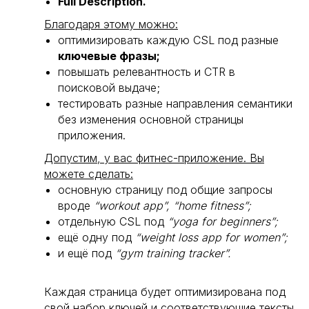
Full Description.
Благодаря этому можно:
оптимизировать каждую CSL под разные
ключевые фразы;
повышать релевантность и CTR в
поисковой выдаче;
тестировать разные направления семантики
без изменения основной страницы
приложения.
Допустим, у вас фитнес-приложение. Вы
можете сделать:
основную страницу под общие запросы
вроде
“workout app”, “home fitness”;
отдельную CSL под
“yoga for beginners”;
ещё одну под
“weight loss app for women”;
и ещё под
“gym training tracker”.
Каждая страница будет оптимизирована под
свой набор ключей и соответствующие тексты